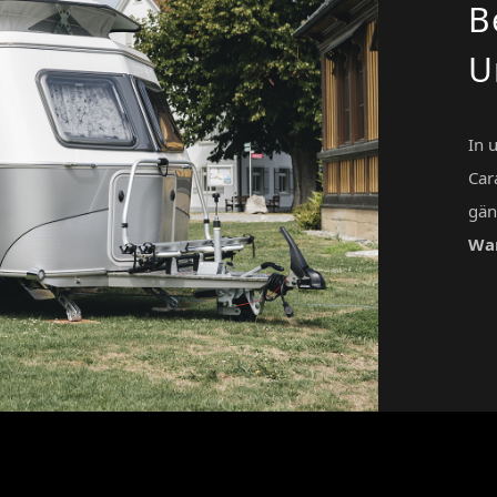
B
U
In 
Car
gän
Wa