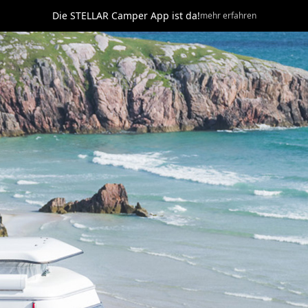
Die STELLAR Camper App ist da!
mehr erfahren
ere Marken
Zubehör
Mieten
Unternehmen
Kar