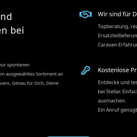
Wir sind für 
und
Topberatung, rea
n‭
‬bei
Ersatzteilliefer
Caravan-Erfahrun
 zur spontanen
Kostenlose P
 ein ausgewähltes Sortiment an
Entdecke und te
ans. Genau für Dich, Deine
bei Stellar. Einf
ausmachen.
Ein Anruf genügt