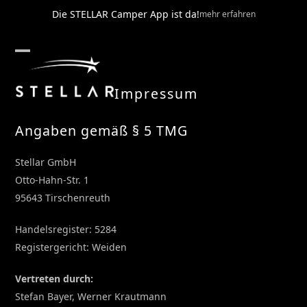
Skip
Die STELLAR Camper App ist da!
mehr erfahren
to
content
Open
Close
mobile
mobile
Impressum
menu
menu
Angaben gemäß § 5 TMG
Stellar GmbH
Otto-Hahn-Str. 1
95643 Tirschenreuth
Handelsregister: 5284
Registergericht: Weiden
Vertreten durch:
Stefan Bayer, Werner Krautmann