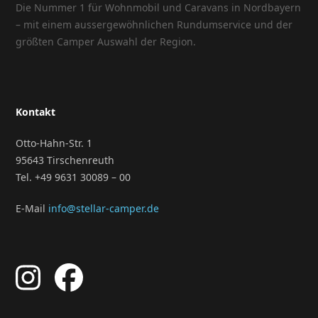
Die Nummer 1 für Wohnmobil und Caravans in Nordbayern
– mit einem aussergewöhnlichen Rundumservice und der
größten Camper Auswahl der Region.
Kontakt
Otto-Hahn-Str. 1
95643 Tirschenreuth
Tel. +49 9631 30089 – 00
E-Mail
info@stellar-camper.de