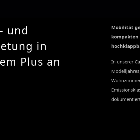
- und
Mobilität g
kompakten 
etung in
hochklappb
em Plus an
In unserer C
Modelljahres
Wohnzimmer e
Emissionskla
dokumentierte