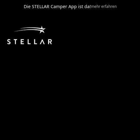
Skip
Die STELLAR Camper App ist da!
mehr erfahren
to
content