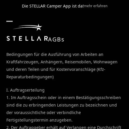
Skip
Die STELLAR Camper App ist da!
mehr erfahren
to
content
Open
Close
mobile
mobile
AGBs
menu
menu
Bedingungen für die Ausführung von Arbeiten an
Kraftfahrzeugen, Anhängern, Reisemobilen, Wohnwagen
und deren Teilen und für Kostenvoranschläge (Kfz-
Reparaturbedingungen)
I. Auftragserteilung
1. Im Auftragsschein oder in einem Bestätigungsschreiben
sind die zu erbringenden Leistungen zu bezeichnen und
der voraussichtliche oder verbindliche
Fertigstellungstermin anzugeben.
2. Der Auftraggeber erhält auf Verlangen eine Durchschrift